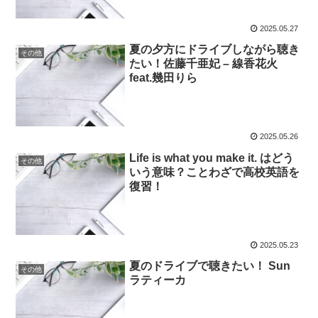
2025.05.27
夏の夕方にドライブしながら聴き
その他
たい！佐藤千亜妃 – 線香花火
feat.幾田りら
2025.05.26
Life is what you make it. はどう
その他
いう意味？ことわざで高校英語を
復習！
2025.05.23
夏のドライブで聴きたい！ Sun
その他
ラティーカ