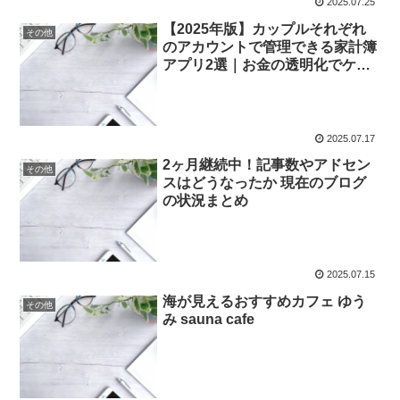
2025.07.25
【2025年版】カップルそれぞれ
その他
のアカウントで管理できる家計簿
アプリ2選｜お金の透明化でケン
カしない！
2025.07.17
2ヶ月継続中！記事数やアドセン
その他
スはどうなったか 現在のブログ
の状況まとめ
2025.07.15
海が見えるおすすめカフェ ゆう
その他
み sauna cafe