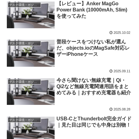
【レビュー】Anker MagGo
デスク環境・ガジェット
Power Bank (10000mAh, Slim)
を使ってみた
2025.10.02
普段ケースをつけない私が選ん
デスク環境・ガジェット
だ、objects.ioのMagSafe対応レ
ザーiPhoneケース
2025.09.11
今さら聞けない無線充電｜Qi・
デスク環境・ガジェット
Qi2など無線充電関連用語をまと
めてみる｜おすすめ充電器も紹介
2025.08.28
USB-CとThunderbolt完全ガイド
デスク環境・ガジェット
｜見た目は同じでも中身は別物！