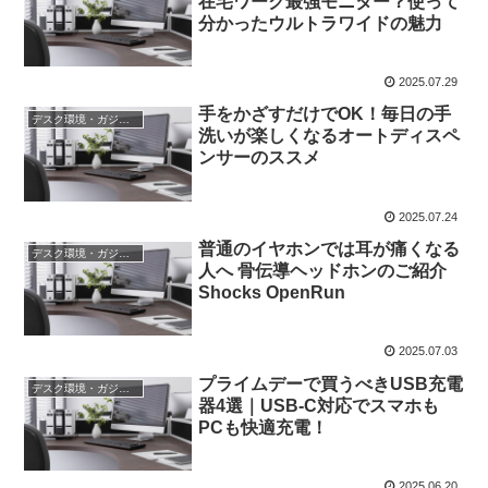
在宅ワーク最強モニター？使って
分かったウルトラワイドの魅力
2025.07.29
手をかざすだけでOK！毎日の手
デスク環境・ガジェット
洗いが楽しくなるオートディスペ
ンサーのススメ
2025.07.24
普通のイヤホンでは耳が痛くなる
デスク環境・ガジェット
人へ 骨伝導ヘッドホンのご紹介
Shocks OpenRun
2025.07.03
プライムデーで買うべきUSB充電
デスク環境・ガジェット
器4選｜USB-C対応でスマホも
PCも快適充電！
2025.06.20