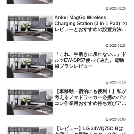
2025.08.26
Anker MagGo Wireless
デスク環境・ガジェット
Charging Station (3-in-1 Pad) の
レビューとおすすめの設置方法に
ついて
2025.08.23
「これ、手磨きに戻れない…」ド
デスク環境・ガジェット
ルツEW-DP57使ってみた。電動
歯ブラシレビュー
2025.08.19
【車移動・宿泊にも便利！】私が
デスク環境・ガジェット
考えるノマドワーカー必携のパソ
コン作業用おすすめ持ち運びアイ
テム5選
2025.08.05
【レビュー】LG 34WQ75C-Bは
デスク環境・ガジェット