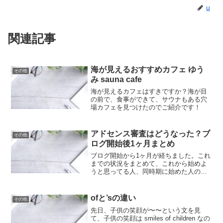
u
関連記事
海が見えるおすすめカフェ ゆう
その他
み sauna cafe
海が見えるカフェはすきですか？海が目
の前で、食事ができて、サウナもある穴
場カフェを見つけたのでご紹介です！
アドセンス審査はどうなった？ブ
その他
ログ開始後1ヶ月まとめ
ブログ開始から1ヶ月が経ちました。これ
までの状況をまとめて、これから始めよ
うと思ってる人、同時期に始めた人の参
考になればと思います。状況まとめまず
初めに書いてきた記事数や表示回数等の
数字についてまとめます。記事数23記事
ofと’sの違い
その他
クリック数（Goog...
先日、子供の笑顔が〜〜という文を見
て、子供の笑顔は smiles of children なの