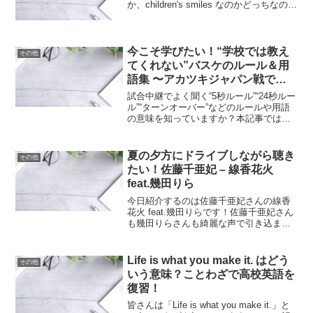
か、children's smiles なのかどっちなのだ
ろうとChatGPTに聞いてみた。children's
smiles の方が自然で口語で...
今こそ学びたい！“学校では教え
その他
てくれない”バスケのルール＆用
語集 〜アカツキジャパン戦で生
きる知識〜
試合中継でよく聞く“5秒ルール”“24秒ルー
ル”“ターンオーバー”などのルールや用語
の意味を知っていますか？本記事では、
観戦が10倍楽しくなる専門用語＆定番ル
ールをまとめたのでぜひこの機会に覚え
て日本代表を応援しましょう！
夏の夕方にドライブしながら聴き
その他
たい！佐藤千亜妃 – 線香花火
feat.幾田りら
今日紹介するのは佐藤千亜妃さんの線香
花火 feat.幾田りらです！佐藤千亜妃さん
も幾田りらさんも綺麗な声で引き込まれ
てしまいます。夏のドライブに向けてプ
レイリスト入り決定です！皆さんはどん
な時に聴きたいですか？コメント欄でぜ
Life is what you make it. はどう
その他
ひ教えてください...
いう意味？ことわざで高校英語を
復習！
皆さんは「Life is what you make it.」と