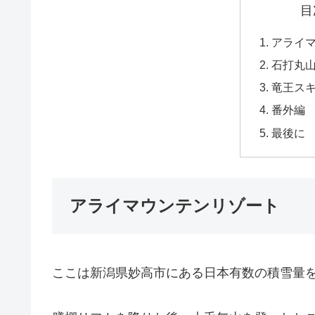
目
アライ
石打丸
竜王ス
番外編
最後に
アライマウンテンリゾート
ここは新潟県妙高市にある日本有数の積雪量