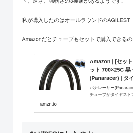
ド、速さ、強靭さの3種類があるようです。
私が購入したのはオールラウンドのAGILES
Amazonだとチューブもセットで購入できる
Amazon | [セッ
ット 700×25C 
(Panaracer) | 
パナレーサー(Panarace
チューブがタイヤスト
届け可能です。アマゾ
amzn.to