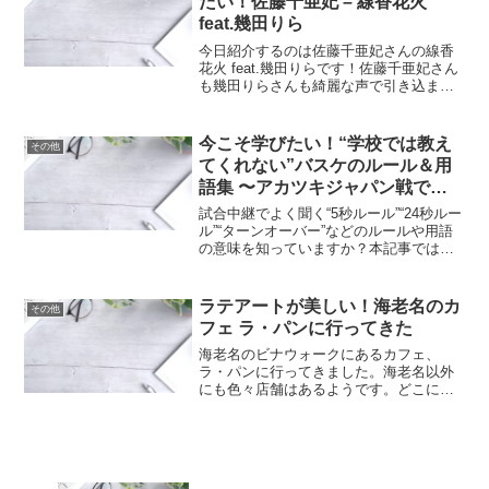
たい！佐藤千亜妃 – 線香花火
feat.幾田りら
今日紹介するのは佐藤千亜妃さんの線香
花火 feat.幾田りらです！佐藤千亜妃さん
も幾田りらさんも綺麗な声で引き込まれ
てしまいます。夏のドライブに向けてプ
レイリスト入り決定です！皆さんはどん
な時に聴きたいですか？コメント欄でぜ
今こそ学びたい！“学校では教え
その他
ひ教えてください...
てくれない”バスケのルール＆用
語集 〜アカツキジャパン戦で生
きる知識〜
試合中継でよく聞く“5秒ルール”“24秒ルー
ル”“ターンオーバー”などのルールや用語
の意味を知っていますか？本記事では、
観戦が10倍楽しくなる専門用語＆定番ル
ールをまとめたのでぜひこの機会に覚え
て日本代表を応援しましょう！
ラテアートが美しい！海老名のカ
その他
フェ ラ・パンに行ってきた
海老名のビナウォークにあるカフェ、
ラ・パンに行ってきました。海老名以外
にも色々店舗はあるようです。どこにあ
るの？海老名駅のビナウォーク内1階の映
画館の方に歩いて行ったところにありま
す。小田急小田原線「海老名駅」より徒
歩2分程度です。遅い時間...