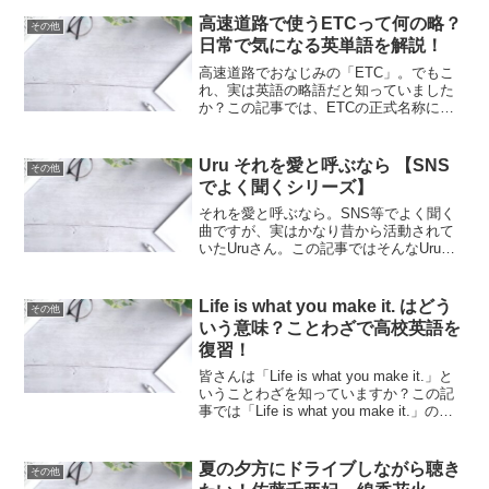
高速道路で使うETCって何の略？
その他
日常で気になる英単語を解説！
高速道路でおなじみの「ETC」。でもこ
れ、実は英語の略語だと知っていました
か？この記事では、ETCの正式名称に含
まれる英単語を例文交えて解説していき
ます。
Uru それを愛と呼ぶなら 【SNS
その他
でよく聞くシリーズ】
それを愛と呼ぶなら。SNS等でよく聞く
曲ですが、実はかなり昔から活動されて
いたUruさん。この記事ではそんなUruさ
んの魅力をご紹介します。
Life is what you make it. はどう
その他
いう意味？ことわざで高校英語を
復習！
皆さんは「Life is what you make it.」と
いうことわざを知っていますか？この記
事では「Life is what you make it.」の意
味と文の中で使われているwhatの使い方
について紹介します。
夏の夕方にドライブしながら聴き
その他