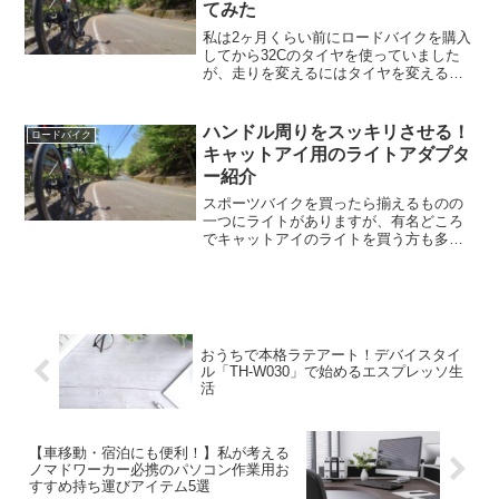
てみた
私は2ヶ月くらい前にロードバイクを購入
してから32Cのタイヤを使っていました
が、走りを変えるにはタイヤを変えるの
が良いということで、Panaracerの
AGILESTというタイヤに変えてみたので
レビューしていこうと思います。
ハンドル周りをスッキリさせる！
ロードバイク
AGILESTと...
キャットアイ用のライトアダプタ
ー紹介
スポーツバイクを買ったら揃えるものの
一つにライトがありますが、有名どころ
でキャットアイのライトを買う方も多い
と思います。その後慣れてきてサイコン
を買うとハンドル周りがごちゃごちゃし
てきて見た目が美しくありません。そこ
でハンドル周りをスッキリ...
おうちで本格ラテアート！デバイスタイ
ル「TH-W030」で始めるエスプレッソ生
活
【車移動・宿泊にも便利！】私が考える
ノマドワーカー必携のパソコン作業用お
すすめ持ち運びアイテム5選