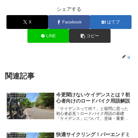
シェアする
X
Facebook
はてブ
LINE
コピー
u
関連記事
今更聞けないケイデンスとは？初
ロードバイク
心者向けのロードバイク用語解説
「ケイデンスって何？」と疑問に思った
初心者必見！ロードバイク用語の基礎
「ケイデンス」について、意味・重要
性・目安までわかりやすく解説します。
快適サイクリング！バーエンドミ
ロードバイク