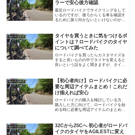
ラーで安心後方確認
最近ロードバイクでサイクリングをして
いるのですが、後ろからくる車を確認す
るために振り向かないといけないのが不
便だなと感じていました。左端に車が止
まっていたり、交通量が多いと心配なの
で何度も後ろを確認したりと、なんだか
タイヤを買うときに気をつけるポ
ロードバイク
んだで後ろを振り返ること...
イントは？ロードバイクのタイヤ
について調べてみた
ロードバイクを買ったらカスタマイズを
すると良いものの中でタイヤを変えると
良いという話をよく聞きますが、タイヤ
を変えるときに確認するべきことがいく
つかあるようです。ロードバイク初心者
がざっくり調べた内容を備忘として残し
【初心者向け】ロードバイクに必
ロードバイク
ておこうと思います。ホイ...
要な周辺アイテムまとめ！これだ
け揃えれば安心
ロードバイクの購入を検討している方、
購入した方に向けて、ロードバイクを始
める時に必要な周辺アイテムのまとめで
す。ヘルメットやライトなどの必須アイ
テムやサングラスなどのあると便利なも
のをまとめましたので何を買えば良いか
32Cから25Cへ 初心者がロードバ
ロードバイク
わからないという方は参考にしてみてく
イクのタイヤをAGILESTに変え
ださい。