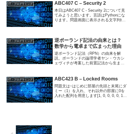
りました。入力例1のよ...
ABC407 C – Security 2
IT・プログラミング
本日はABC407 C - Security 2について見
てみようと思います。言語はPythonにな
ります。問題画面に表示される文字列tが
あります。tは最初空文字でボタンを押す
と以下の変化が起こります。ボタンA：末
尾に0追加。ボタンB：tの...
逆ポーランド記法の由来とは？
IT・プログラミング
数学から電卓まで広まった理由
逆ポーランド記法（RPN）の由来を解
説。ポーランドの論理学者ヤン・ウカシ
ェヴィチが考案した前置記法から生ま
れ、コンピュータや電卓で活用された背
景を紹介します。
ABC423 B – Locked Rooms
IT・プログラミング
問題文は↑はじめに部屋の先頭と末尾にダ
ミー（1）を入れ、それ以外の部屋に0を
入れた配列を用意します[1, 0, 0, 0, 0, 1]
その後、先頭と末尾からそれぞれロック
されたドア（1）に当たるまで各配列の中
身を+1しながらループします0の...