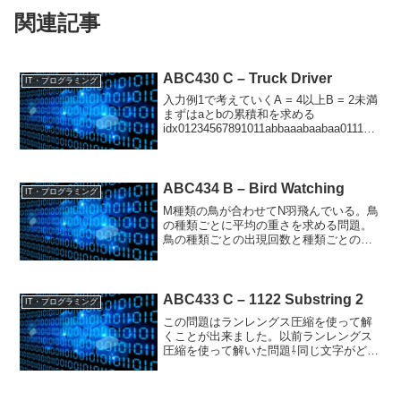
関連記事
ABC430 C – Truck Driver
IT・プログラミング
入力例1で考えていくA = 4以上B = 2未満
まずはaとbの累積和を求める
idx01234567891011abbaaabaabaa011123
445667b001222233344その後、lを固定し
た時に2分探索でaとbの条件に当てはま...
ABC434 B – Bird Watching
IT・プログラミング
M種類の鳥が合わせてN羽飛んでいる。鳥
の種類ごとに平均の重さを求める問題。
鳥の種類ごとの出現回数と種類ごとの重
さの合計をそれぞれ配列で持つことにし
ました。重さから種類ごとの出現回数を
割ると平均が出せます。以下でACできま
した。def i_m...
ABC433 C – 1122 Substring 2
IT・プログラミング
この問題はランレングス圧縮を使って解
くことが出来ました。以前ランレングス
圧縮を使って解いた問題⇩同じ文字がどれ
だけ続くかが肝になるなと思ったので、
ランレングス圧縮の考え方を使って、対
象の数字と連続する個数をもつ配列を作