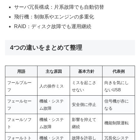
サーバ冗長構成：片系故障でも自動切替
飛行機：制御系やエンジンの多重化
RAID：ディスク故障でも運用継続
4つの違いをまとめて整理
用語
主な原因
基本方針
代表例
フールプルー
ミスを起こさ
向きを気にし
人の操作ミス
フ
せない
ないUSB
フェールセー
機械・システ
信号機が赤に
安全側に停止
フ
ム故障
なる
フェールソフ
機械・システ
影響を抑えて
機能制限運転
ト
ム故障
継続
フォールトト
機械・システ
故障を許容し
冗長化システ