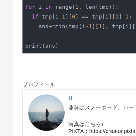
for
 i 
in
 range(
1
, len(tmp)):

if
 tmp[i
-1
][
0
] == tmp[i][
0
]
-1
:

    ans+=min(tmp[i
-1
][
1
], tmp[i][
Code language:
Python
(
python
)
プロフィール
u
趣味はスノーボード、ロー
写真はこちら↓
PIXTA：https://creator.pixt