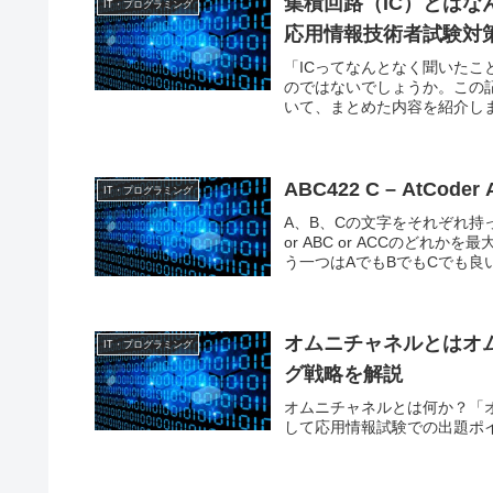
集積回路（IC）とはな
IT・プログラミング
応用情報技術者試験対
「ICってなんとなく聞いた
のではないでしょうか。この
いて、まとめた内容を紹介し
ABC422 C – AtCoder 
IT・プログラミング
A、B、Cの文字をそれぞれ持
or ABC or ACCのど
う一つはAでもBでもCでも良い
オムニチャネルとはオ
IT・プログラミング
グ戦略を解説
オムニチャネルとは何か？「
して応用情報試験での出題ポ