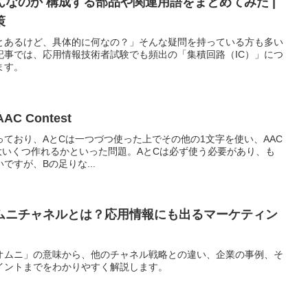
んなのか 構成する部品や関連用語をまとめてみた |
策
ことあるけど、具体的に何なの？」そんな疑問を持っている方も多い
記事では、応用情報技術者試験でも頻出の「集積回路（IC）」につ
ます。
AAC Contest
っており、AとCは一つづつ使った上でその他の1文字を使い、AAC
れかを最大いくつ作れるかといった問題。AとCは必ず使う必要があり、も
ですが、Bの足りな...
ムニチャネルとは？応用情報にも出るマーケティン
オムニ」の意味から、他のチャネル戦略との違い、企業の事例、そ
イントまでをわかりやすく解説します。