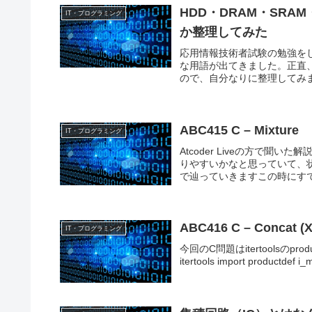
HDD・DRAM・SR
IT・プログラミング
か整理してみた
応用情報技術者試験の勉強をし
な用語が出てきました。正直
ので、自分なりに整理してみ
ABC415 C – Mixture
IT・プログラミング
Atcoder Liveの方で
りやすいかなと思っていて、
で辿っていきますこの時にすで
ABC416 C – Concat (X
IT・プログラミング
今回のC問題はitertoolsの
itertools import productdef i_m