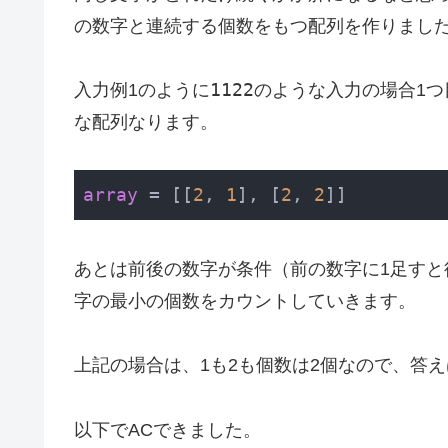
の数字と連続する個数をもつ配列を作りまし
1122
入力例1のように
のような入力の場合1つ
な配列なります。
array
 = [[
2
, 
1
], [
2
, 
2
]]
Code language:
PHP
(
php
)
あとは前後の数字が条件（前の数字に1足す
字の最小の個数をカウントしていきます。
上記の場合は、1も2も個数は2個なので、答え
以下でACできました。