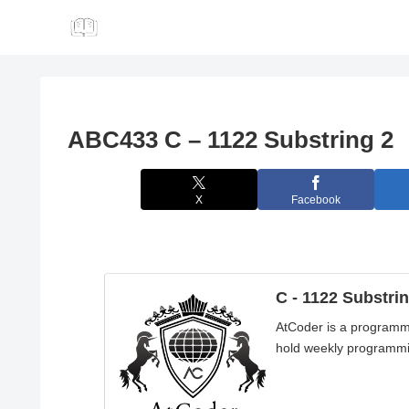
ABC433 C – 1122 Substring 2
X
Facebook
C - 1122 Substrin
AtCoder is a programmi
hold weekly programmi