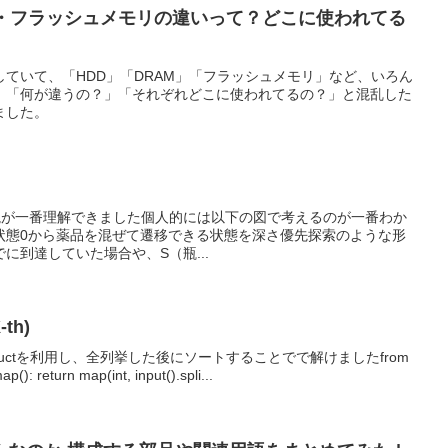
AM・フラッシュメモリの違いって？どこに使われてる
ていて、「HDD」「DRAM」「フラッシュメモリ」など、いろん
、「何が違うの？」「それぞれどこに使われてるの？」と混乱した
ました。
聞いた解説が一番理解できました個人的には以下の図で考えるのが一番わか
状態0から薬品を混ぜて遷移できる状態を深さ優先探索のような形
に到達していた場合や、S（瓶...
-th)
productを利用し、全列挙した後にソートすることでで解けましたfrom
ap(): return map(int, input().spli...