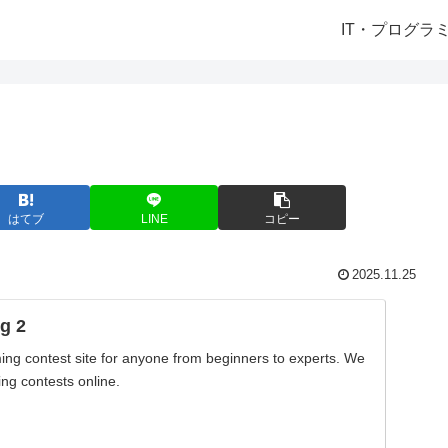
IT・プログラ
はてブ
LINE
コピー
2025.11.25
g 2
ng contest site for anyone from beginners to experts. We
ng contests online.