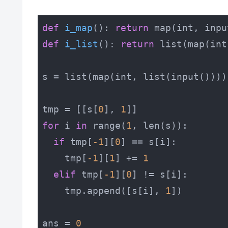
def
i_map
()
:
return
def
i_list
()
:
return
 list(map(int
s = list(map(int, list(input())))

tmp = [[s[
0
], 
1
for
 i 
in
 range(
1
, len(s)):

if
 tmp[
-1
][
0
] == s[i]:

    tmp[
-1
][
1
] += 
1
elif
 tmp[
-1
][
0
] != s[i]:

    tmp.append([s[i], 
1
])

ans = 
0