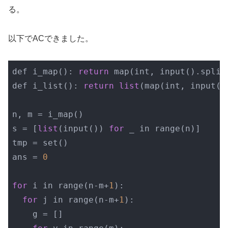
る。
以下でACできました。
def i_map(): 
return
 map(int, input().split(
def i_list(): 
return
list
(map(int, input().
n, m = i_map()

s = [
list
(input()) 
for
 _ in range(n)]

tmp = set()

ans = 
0
for
 i in range(n-m+
1
):

for
 j in range(n-m+
1
):

    g = []
