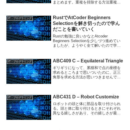
まとめます。重複を排除する方法重複を
排除するには外部クレートを使うと簡単
に記述できます。# Cargo.tomlitertools =
"0.12"# Cargo.to...
RustでAtCoder Beginners
IT・プログラミング
Selectionを解き切ったので学ん
だことを書いていく
Rustの勉強に良いかなとAtcoder
Beginners Selectionを少しづつ進めてい
ましたが、ようやく全て解いたので学び
をまとめていこうかと思いますRustで
Atcoderを始めるときのテンプレート私は
RustでAtcoder...
ABC409 C – Equilateral Triangle
IT・プログラミング
ギリギリになって、累積和で点の座標を
求めるところまで思いついたのに、正三
角形を求める方法が思いつきませんでし
た。悔しい、、今回も解説を読んでいき
ます。問題円周上の点1,2,...,Nが配置され
ていて、点i+1は点iから時計回りに円周上
をdi...
ABC431 D – Robot Customize
IT・プログラミング
ロボットの頭と体に部品を取り付けられ
る。頭と体に取り付けるときにそれぞれ
異なる嬉しさがあり、その嬉しさが最大
になるように部品を取り付ける問題。た
だしそれぞれの部品には重さがあり、体
より頭が重くなってはいけない。まず全