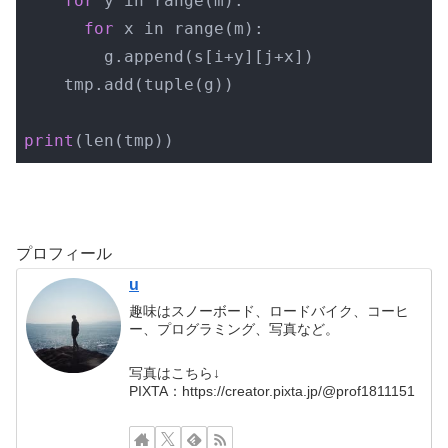
for
 y in range(m):

for
 x in range(m):

        g.append(s[i+y][j+x])

    tmp.add(tuple(g))

print
(len(tmp))
Code language:
PHP
(
php
)
プロフィール
u
趣味はスノーボード、ロードバイク、コーヒ
ー、プログラミング、写真など。
写真はこちら↓
PIXTA：https://creator.pixta.jp/@prof1811151