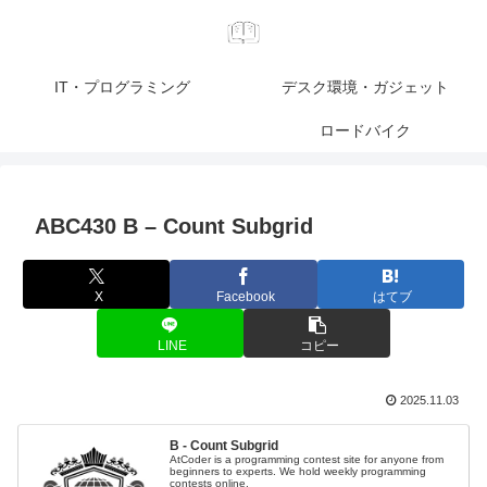
IT・プログラミング
デスク環境・ガジェット
ロードバイク
ABC430 B – Count Subgrid
X
Facebook
はてブ
LINE
コピー
2025.11.03
B - Count Subgrid
AtCoder is a programming contest site for anyone from
beginners to experts. We hold weekly programming
contests online.