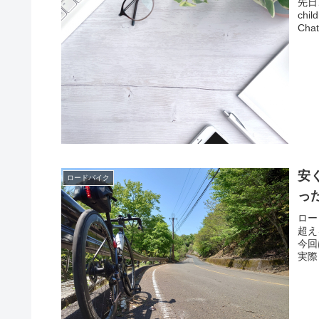
先日
chi
Cha
安
ロードバイク
っ
ロー
超え
今回
実際