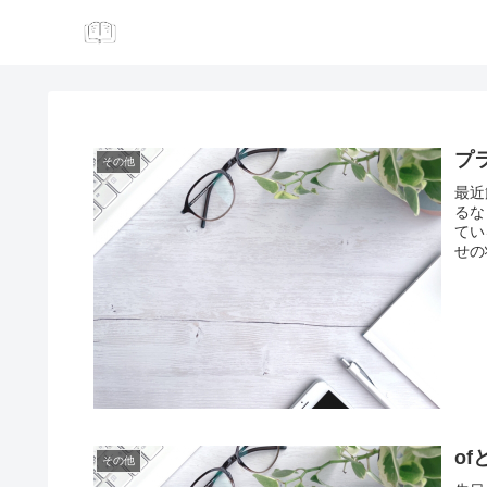
プ
その他
最近
るな
てい
せの
of
その他