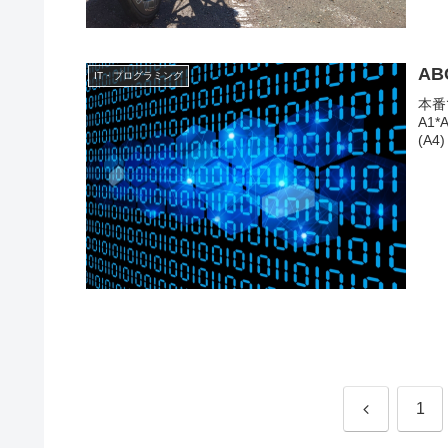
AB
IT・プログラミング
本番
A1*A
(A
前
1