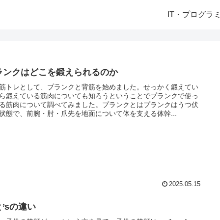
IT・プログラ
ランクはどこを鍛えられるのか
筋トレとして、プランクと背筋を始めました。せっかく鍛えてい
ら鍛えている筋肉についても知ろうということでプランクで使っ
る筋肉について調べてみました。プランクとはプランクはうつ伏
状態で、前腕・肘・爪先を地面について体を支える体幹...
2025.05.15
と’sの違い